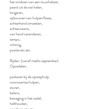
het omdoen van een touwhalster,
paard uit de wei halen,
longeren,
opbouwen van hulpen/fases,
achterhand omzetten,
achterwaarts,
van hand veranderen,
tempo,
richting,
positie etc etc.
Rijden: (vanaf medio september)
Opzadelen,
parkeren bij de opstaphulp,
voorwaartse hulpen,
sturen,
balans,
beweging in het zadel,
halthouden,
noodrem etc etc