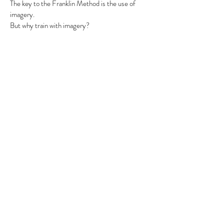
The key to the Franklin Method is the use of
imagery.
But why train with imagery?
The greatest tool that we have to use is the
power of our mind. The Franklin Method
systematically teaches you how to gain control
your thinking.
Your mind is always available for you to use in any
moment. It is the quickest and easiest way to
affect your body and movement.
Using imagery directs your attention and creates
a clear focus.
In the Franklin Method, you are also effectively
embodying the functional relationship between
bones, joints, muscles, fascia and organs.
When you embody something it means that you
have a physical experience or insight around it.
As you create more anatomically correct
embodiment, your movement quality will