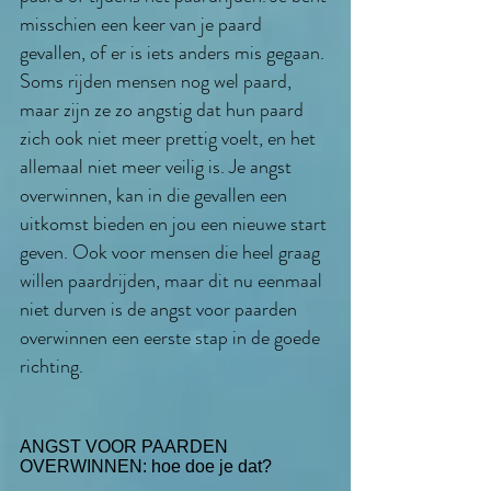
misschien een keer van je paard
gevallen, of er is iets anders mis gegaan.
Soms rijden mensen nog wel paard,
maar zijn ze zo angstig dat hun paard
zich ook niet meer prettig voelt, en het
allemaal niet meer veilig is. Je angst
overwinnen, kan in die gevallen een
uitkomst bieden en jou een nieuwe start
geven. Ook voor mensen die heel graag
willen paardrijden, maar dit nu eenmaal
niet durven is de angst voor paarden
overwinnen een eerste stap in de goede
richting.
ANGST VOOR PAARDEN
OVERWINNEN: hoe doe je dat?