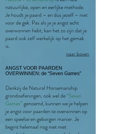
natuurlijke, open en eerlijke methode.
Je houdt je paard – en dus jezelf – niet
voor de gek. Pas als je je angst echt
overwonnen hebt, kan het zo zijn dat je
paard ook zelf werkelijk op het gemak
is.
naar boven
ANGST VOOR PAARDEN
OVERWINNEN: de “
Seven Games
”
Dankzij de
Natural Horsemanship
grondoefeningen
, ook wel de
“
Seven
Games
”
genoemd, kunnen we je helpen
je angst voor paarden te overwinnen op
een speelse en geborgen manier. Je
begint helemaal nog niet met