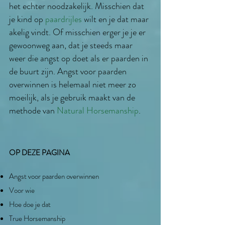
het echter noodzakelijk. Misschien dat
je kind op
paardrijles
wilt en je dat maar
akelig vindt. Of misschien erger je je er
gewoonweg aan, dat je steeds maar
weer die angst op doet als er paarden in
de buurt zijn. Angst voor paarden
overwinnen is helemaal niet meer zo
moeilijk, als je gebruik maakt van de
methode van
Natural Horsemanship
.
OP DEZE PAGINA
Angst voor paarden overwinnen
Voor wie
Hoe doe je dat
True Horsemanship