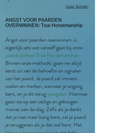
naar boven
ANGST VOOR PAARDEN
OVERWINNEN:
True Horsemanship
Angst voor paarden overwinnen, is
eigenlijk iets wat vanzelf gaat bij onze
paardrijschool True Horsemanship
.
Binnen onze methode, gaan we altijd
eerst uit van de behoefte en signalen
van het paard. Je paard zal immers
voelen en merken, wanneer je angstig
bent, en je dit terug
spiegelen
. Hiermee
gaan we op een veilige en geborgen
manier aan de slag. Zelfs als je denkt
dat je niet meer bang bent, zal je paard
je teruggeven als je dat wel bent. Het
Natural Horsemanship
is een hele