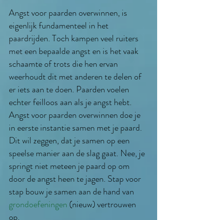
Angst voor paarden overwinnen, is
eigenlijk fundamenteel in het
paardrijden. Toch kampen veel ruiters
met een bepaalde angst en is het vaak
schaamte of trots die hen ervan
weerhoudt dit met anderen te delen of
er iets aan te doen. Paarden voelen
echter feilloos aan als je angst hebt.
Angst voor paarden overwinnen doe je
in eerste instantie samen met je paard.
Dit wil zeggen, dat je samen
op een
speelse manier
aan de slag gaat. Nee, je
springt niet meteen je paard op om
door de angst heen te jagen.
Stap voor
stap
bouw je samen aan de hand van
grondoefeningen
(nieuw) vertrouwen
op.