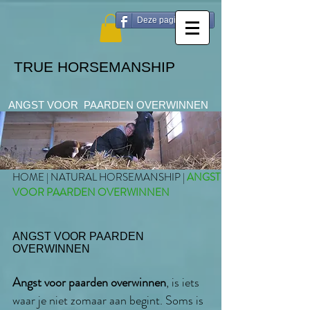
Deze pagina delen
TRUE HORSEMANSHIP
ANGST VOOR PAARDEN OVERWINNEN
HOME
|
NATURAL HORSEMANSHIP
|
ANGST
VOOR PAARDEN OVERWINNEN
ANGST VOOR PAARDEN
OVERWINNEN
Angst voor paarden overwinnen
, is iets
waar je niet zomaar aan begint. Soms is