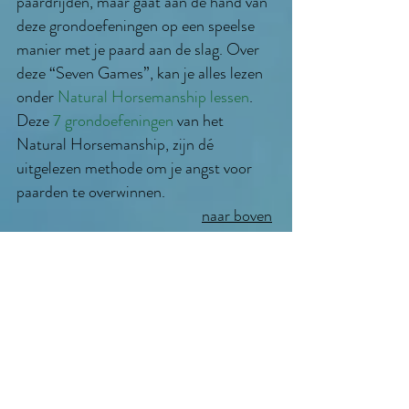
paardrijden, maar gaat aan de hand van
deze grondoefeningen op een speelse
manier met je paard aan de slag. Over
deze “
Seven Games
”, kan je alles lezen
onder
Natural Horsemanship lessen
.
Deze
7 grondoefeningen
van het
Natural Horsemanship
, zijn dé
uitgelezen methode om je angst voor
paarden te overwinnen.
naar boven
ANGST VOOR PAARDEN
OVERWINNEN:
contact
Neem voor meer informatie
contact
met ons op
, of maak een afspraak voor
een proefles, een demonstratie of een
persoonlijk gesprek. Je angst voor